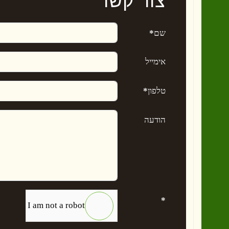
צור קשר
שם
*
אימייל
טלפון
*
הודעה
*
I am not a robot