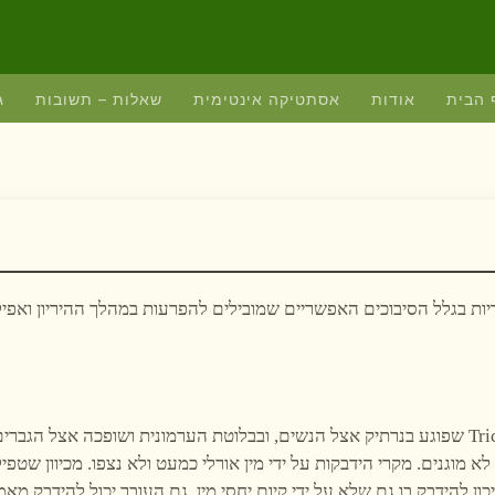
 הבית
אודות
אסתטיקה אינטימית
שאלות – תשובות
ג
יות בגלל הסיבוכים האפשריים שמובילים להפרעות במהלך ההיריון ואפיל
זיהום זה נגרם על ידי טפיל שנקרא Trichomonas Vaginalis שפוגע בנרתיק אצל הנשים, ובבלוטת הערמונית ושופכה אצל הגברי
א מוגנים. מקרי הידבקות על ידי מין אורלי כמעט ולא נצפו. מכיוון שטפיל
 להידבק בו גם שלא על ידי קיום יחסי מין. גם העובר יכול להידבק מאמו