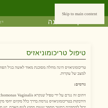
Рус
052-940-30-19
Skip to main content
דף
טיפול טריכומוניאזיס
טריכומוניאזיס הינה מחלה מסוכנת מאוד לאשה בגיל הפור
למצב של עקרות.
גורמים:
הידבקות בטריכומוניאזיס נגרמת בדרך כלל מקיום יחסי מין ל
יכול להתקיים במשך מספר שעות מחוץ לגוף האדם, יש סיכון