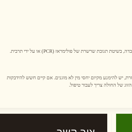
גובת שרשרת של פולימראז (PCR) או על ידי תרבית.
רת, יש להימנע מקיום יחסי מין לא מוגנים. אם קיים חשש להידבקות
הזוג של החולה צריך לעבור טיפול.