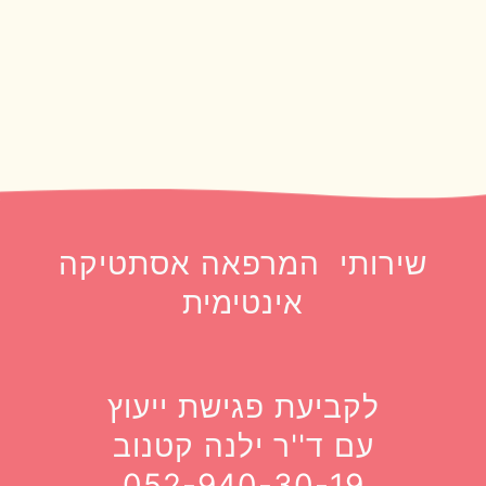
שירותי המרפאה אסתטיקה
אינטימית
לקביעת פגישת ייעוץ
עם ד''ר ילנה קטנוב
052-940-30-19