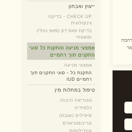
ייעוץ ואבחון
CHECK UP - בדיקה
גינקולוגית
בדיקת פאפ דק (פאפ נוזלי)
ומשטחי
 רחמה
ואר
אמצעי מניעה והתקנת כל סוגי
התקנים תוך רחמיים
אמצעי מניעה
התקנת כל - סוגי התקנים תוך
רחמיים IUD
טיפול במחלות מין
גונוריאה (זיבה)
כלמידיה
סיפיליס (עגבת)
טריכומוניאזיס
קונדילומות