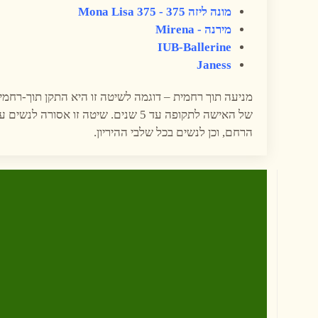
מונה ליזה 375
-
Mona Lisa 375
מירנה -
Mirena
IUB-Ballerine
Janess
מניעה תוך רחמית – דוגמה לשיטה זו היא התקן תוך-רחמי.
של האישה לתקופה עד 5 שנים. שיטה זו
הרחם, וכן לנשים בכל שלבי ההיריון.