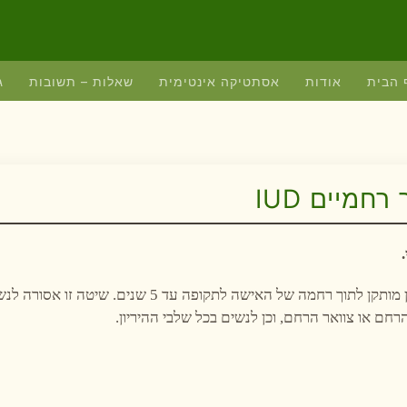
 הבית
אודות
אסתטיקה אינטימית
שאלות – תשובות
ג
חמיים IUD
התקן רגיל (מנחושת) או מירנה עם מיכל ובתוכו פרוגסטרון מותקן לתוך רחמה של האישה לתקופה עד 5 שני
חם או צוואר הרחם, וכן לנשים בכל שלבי ההיריון.