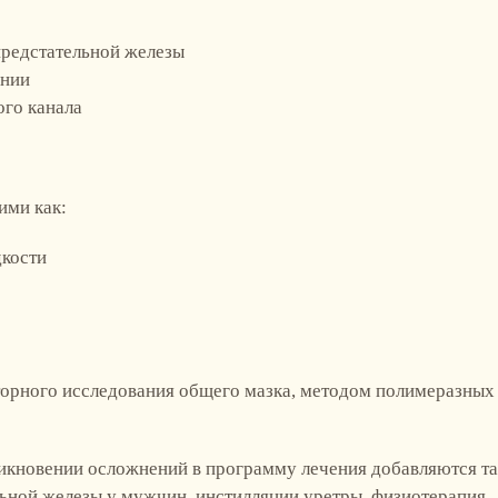
предстательной железы
ании
ого канала
ими как:
кости
орного исследования общего мазка, методом полимеразных
икновении осложнений в программу лечения добавляются т
ьной железы у мужчин, инстилляции уретры, физиотерапия.