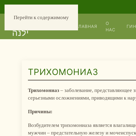
עברית
052-940-30-19
Перейти к содержимому
О
ГЛАВНАЯ
ГИ
НАС
ТРИХОМОНИАЗ
Трихомониаз
– заболевание, представляющее з
серьезными осложнениями, приводящими к нар
Причины:
Возбудителем трихомониаза является влагалищн
мужчин – предстательную железу и мочеиспуск