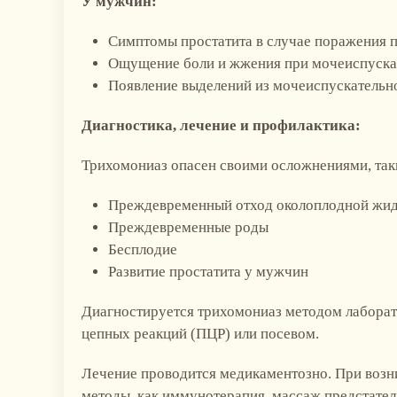
У мужчин:
Симптомы простатита в случае поражения 
Ощущение боли и жжения при мочеиспуск
Появление выделений из мочеиспускательн
Диагностика, лечение и профилактика:
Трихомониаз опасен своими осложнениями, так
Преждевременный отход околоплодной жид
Преждевременные роды
Бесплодие
Развитие простатита у мужчин
Диагностируется трихомониаз методом лаборат
цепных реакций (ПЦР) или посевом.
Лечение проводится медикаментозно. При возн
методы, как иммунотерапия, массаж предстател