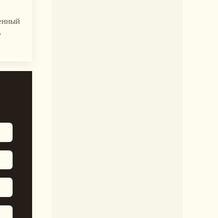
щенный
о