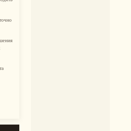
точно
ушения
х
та