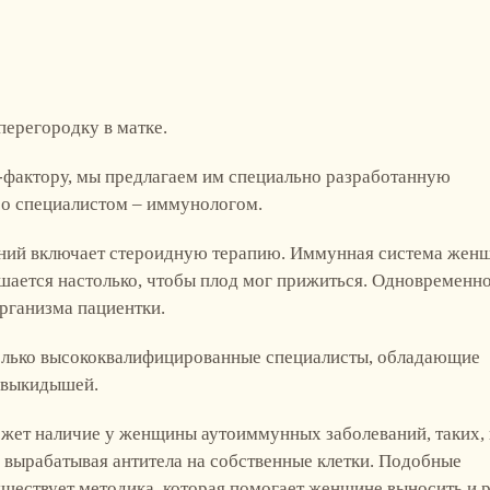
перегородку в матке.
-фактору, мы предлагаем им специально разработанную
со специалистом – иммунологом.
ний включает стероидную терапию. Иммунная система жен
ьшается настолько, чтобы плод мог прижиться. Одновременн
рганизма пациентки.
только высококвалифицированные специалисты, обладающие
 выкидышей.
ет наличие у женщины аутоиммунных заболеваний, таких, 
, вырабатывая антитела на собственные клетки. Подобные
уществует методика, которая помогает женщине выносить и 